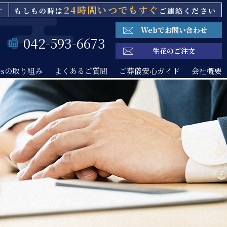
～
24時間いつでもすぐ
もしもの時は
ご連絡ください
Webでお問い合わせ
042-593-6673
生花のご注文
Gsの取り組み
よくあるご質問
ご葬儀安心ガイド
会社概要