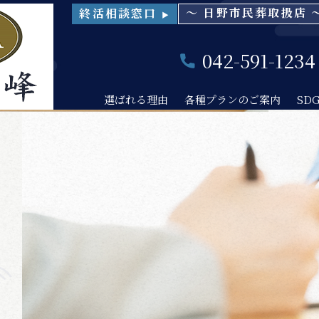
～ 日野市民葬取扱店 
終活相談窓口
▶
042-591-1234
選ばれる理由
各種プランのご案内
SD