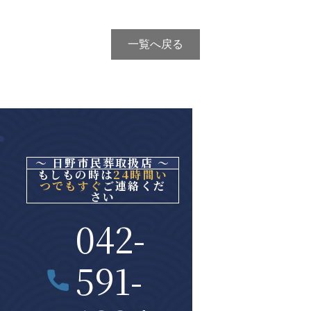
一覧へ戻る
～ 日野市民葬取扱店 ～
もしもの時は
24時間い
つでもすぐ
ご連絡くだ
さい
042-
591-