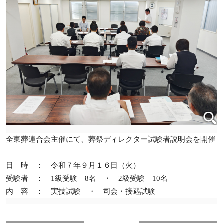
全東葬連合会主催にて、葬祭ディレクター試験者説明会を開催
日 時 ： 令和７年９月１６日（火）
受験者 ：
1
級受験
8
名 ・
2
級受験
10
名
内 容 ： 実技試験 ・ 司会・接遇試験