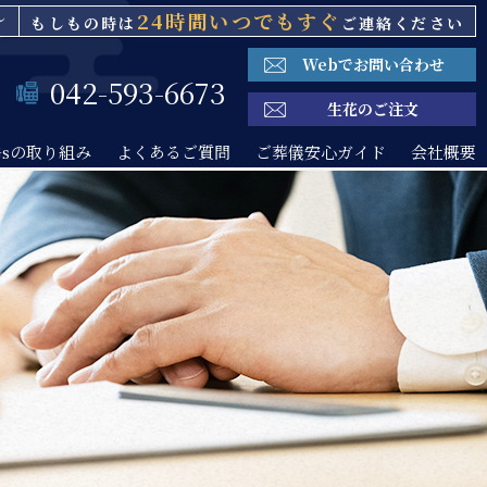
～
24時間いつでもすぐ
もしもの時は
ご連絡ください
Webでお問い合わせ
042-593-6673
生花のご注文
Gsの取り組み
よくあるご質問
ご葬儀安心ガイド
会社概要