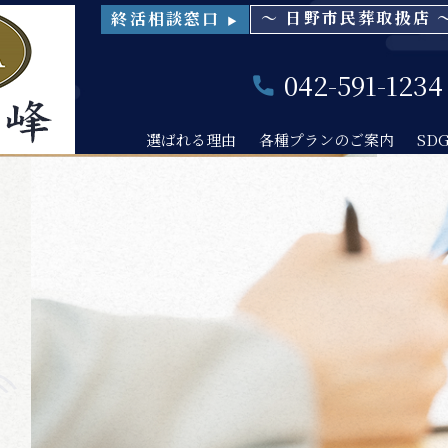
～ 日野市民葬取扱店 
終活相談窓口
▶
042-591-1234
選ばれる理由
各種プランのご案内
SD