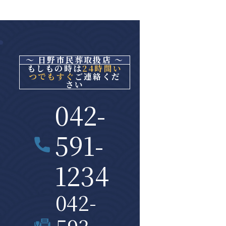
～ 日野市民葬取扱店 ～
もしもの時は
24時間い
つでもすぐ
ご連絡くだ
さい
042-
591-
1234
042-